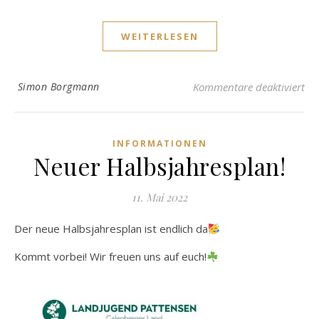
WEITERLESEN
fü
Simon Borgmann
Kommentare deaktiviert
INFORMATIONEN
Neuer Halbsjahresplan!
11. Mai 2022
Der neue Halbsjahresplan ist endlich da
Kommt vorbei! Wir freuen uns auf euch!