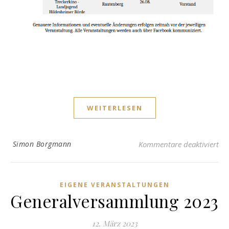
WEITERLESEN
für
Simon Borgmann
Kommentare deaktiviert
EIGENE VERANSTALTUNGEN
Generalversammlung 2023
12. März 2023