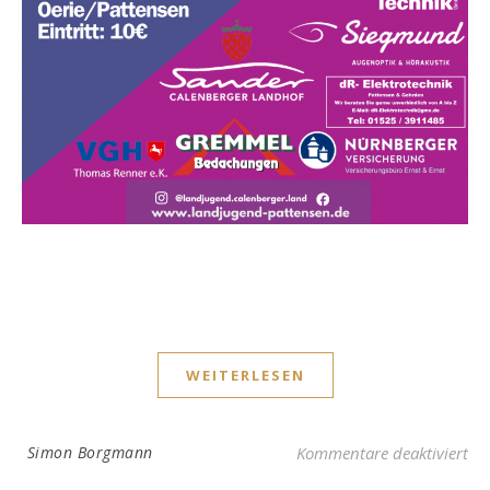
WEITERLESEN
für
Simon Borgmann
Kommentare deaktiviert