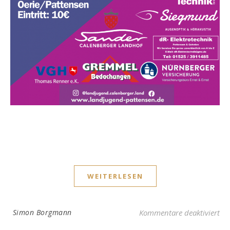
WEITERLESEN
für
Simon Borgmann
Kommentare deaktiviert